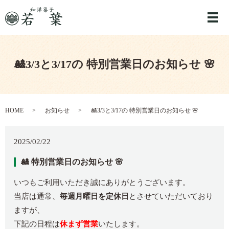
メ
🎎3/3と3/17の 特別営業日のお知らせ 🌸
HOME
お知らせ
🎎3/3と3/17の 特別営業日のお知らせ 🌸
2025/02/22
🎎
特別営業日のお知らせ
🌸
いつもご利用いただき誠にありがとうございます。
当店は通常、
毎週月曜日を定休日
とさせていただいており
ますが、
下記の日程は
休まず営業
いたします。